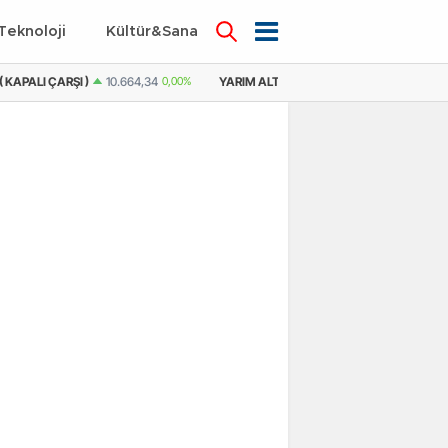
Teknoloji
Kültür&Sanat
 KAPALI ÇARŞI )
10.664,34
0,00%
YARIM ALTIN
21.318,70
0,41%
YARIM