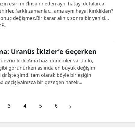
zın esiri mi?İnsan neden aynı hatayı defalarca
ehirler, farklı zamanlar… ama aynı hayal kırıklıkları?
a sonuç değişmez.Bir karar alınır, sonra bir yenisi…
P...
lma: Uranüs İkizler’e Geçerken
n devrimlerle.Ama bazı dönemler vardır ki,
ibi görünürken aslında en büyük değişim
şir.İşte şimdi tam olarak böyle bir eşiğin
 geçişiyalnızca bir gezegen harek...
›
3
4
5
6