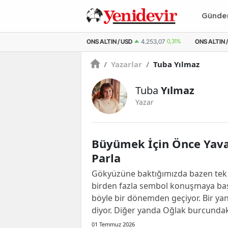
Günd
M ALTIN
6.519,48
0,41%
ONS ALTIN / USD
4.253,07
0,31%
ONS ALTIN /
/
Yazarlar
/
Tuba Yılmaz
Tuba
Yılmaz
Yazar
Büyümek İçin Önce Yava
Parla
Gökyüzüne baktığımızda bazen tek b
birden fazla sembol konuşmaya baş
böyle bir dönemden geçiyor. Bir ya
diyor. Diğer yanda Oğlak burcundaki 
01 Temmuz 2026