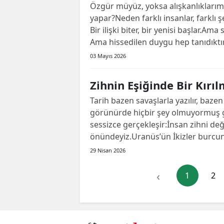
Özgür müyüz, yoksa alışkanlıklarımı
yapar?Neden farklı insanlar, farklı ş
Bir ilişki biter, bir yenisi başlar.Am
Ama hissedilen duygu hep tanıdıktır.
03 Mayıs 2026
Zihnin Eşiğinde Bir Kırı
Tarih bazen savaşlarla yazılır, baze
görünürde hiçbir şey olmuyormuş g
sessizce gerçekleşir:İnsan zihni deği
önündeyiz.Uranüs’ün İkizler burcuna
29 Nisan 2026
‹
1
2