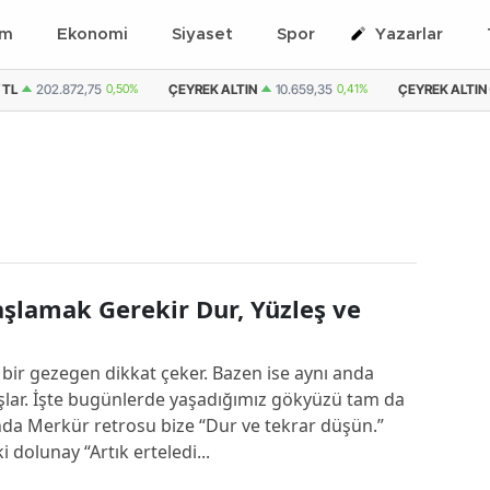
em
Ekonomi
Siyaset
Spor
Yazarlar
 TL
202.872,75
0,50%
ÇEYREK ALTIN
10.659,35
0,41%
ÇEYREK ALTIN (
şlamak Gerekir Dur, Yüzleş ve
ir gezegen dikkat çeker. Bazen ise aynı anda
lar. İşte bugünlerde yaşadığımız gökyüzü tam da
nda Merkür retrosu bize “Dur ve tekrar düşün.”
dolunay “Artık erteledi...