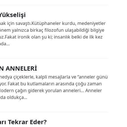
Yükselişi
mak için savaştı.Kütüphaneler kurdu, medeniyetler
dönem yalnızca birkaç filozofun ulaşabildiği bilgiye
Fakat ironik olan şu ki; insanlık belki de ilk kez
da...
N ANNELERİ
medya çiçeklerle, kalpli mesajlarla ve “anneler günü
ıyor. Fakat bu kutlamaların arasında çoğu zaman
 Modern çağın giderek yorulan anneleri… Anneler
da oldukça...
rı Tekrar Eder?