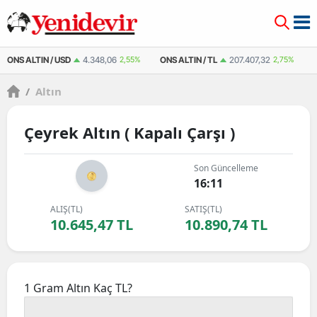
TIN / USD
4.348,06
2,55%
ONS ALTIN / TL
207.407,32
2,75%
ÇEYREK 
/
Altın
Çeyrek Altın ( Kapalı Çarşı )
Son Güncelleme
16:11
ALIŞ(TL)
SATIŞ(TL)
10.645,47 TL
10.890,74 TL
1 Gram Altın Kaç TL?