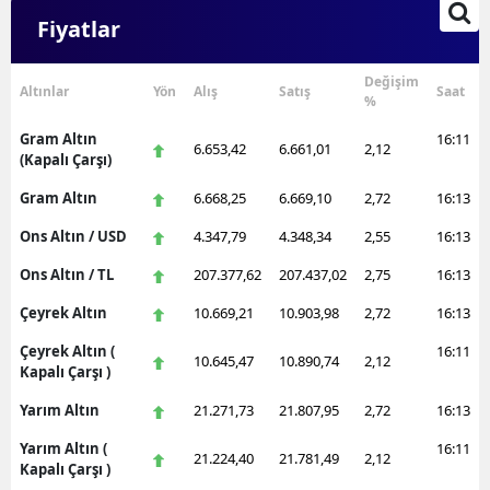
Fiyatlar
Değişim
Altınlar
Yön
Alış
Satış
Saat
%
Gram Altın
16:11
6.653,42
6.661,01
2,12
(Kapalı Çarşı)
Gram Altın
6.668,25
6.669,10
2,72
16:13
Ons Altın / USD
4.347,79
4.348,34
2,55
16:13
Ons Altın / TL
207.377,62
207.437,02
2,75
16:13
Çeyrek Altın
10.669,21
10.903,98
2,72
16:13
Çeyrek Altın (
16:11
10.645,47
10.890,74
2,12
Kapalı Çarşı )
Yarım Altın
21.271,73
21.807,95
2,72
16:13
Yarım Altın (
16:11
21.224,40
21.781,49
2,12
Kapalı Çarşı )