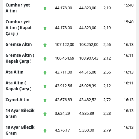
Cumhuriyet
15:40
44.178,00
44.829,00
2,19
Altını
Cumhuriyet
15:40
Altını ( Kapalı
44.178,00
44.829,00
2,19
Çarşı )
Gremse Altın
107.122,00
108.252,00
2,56
16:13
Gremse Altın (
16:11
106.454,69
108.907,43
2,12
Kapalı Çarşı )
Ata Altın
43.711,00
44.515,00
2,56
16:13
Ata Altın (
16:11
43.912,56
45.028,39
2,12
Kapalı Çarşı )
Ziynet Altın
42.676,83
43.482,52
2,72
16:13
14 Ayar Bilezik
16:13
3.624,29
4.835,89
2,28
Gram
18 Ayar Bilezik
16:13
4.576,17
5.350,00
2,79
Gram