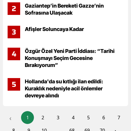
Gaziantep’in Bereketi Gazze’nin
2
Sofrasına Ulaşacak
Afişler Soluncaya Kadar
3
Özgür Özel Yeni Parti İddiası: “Tarihi
4
Konuşmayı Seçim Gecesine
Bırakıyorum”
Hollanda'da su kıtlığı ilan edildi:
5
Kuraklık nedeniyle acil önlemler
devreye alındı
‹
1
2
3
4
5
6
7
...
›
8
9
10
68
69
70