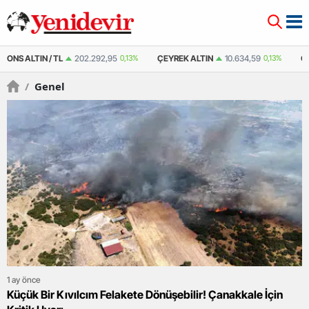
ÇEYREK ALTIN
10.634,59
0,13%
ÇEYREK ALTIN ( KAPALI ÇARŞI )
10.452
/
Genel
1 ay önce
Küçük Bir Kıvılcım Felakete Dönüşebilir! Çanakkale İçin