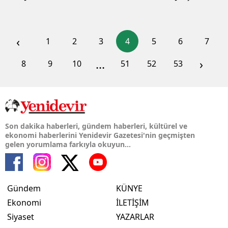
‹
1
2
3
4
5
6
7
...
›
8
9
10
51
52
53
Son dakika haberleri, gündem haberleri, kültürel ve
ekonomi haberlerini Yenidevir Gazetesi'nin geçmişten
gelen yorumlama farkıyla okuyun...
Gündem
KÜNYE
Ekonomi
İLETİŞİM
Siyaset
YAZARLAR