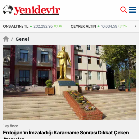
ÇEYREK ALTIN
10.634,59
0,13%
ÇEYREK ALTIN ( KAPALI ÇARŞI )
10.452
/
Genel
1 ay önce
Erdoğan'ın İmzaladığı Kararname Sonrası Dikkat Çeken