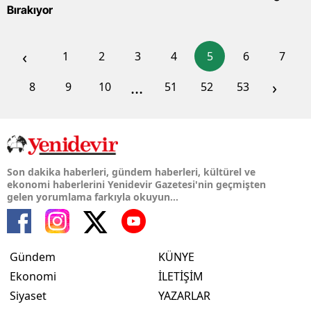
Bırakıyor
‹
1
2
3
4
5
6
7
...
›
8
9
10
51
52
53
Son dakika haberleri, gündem haberleri, kültürel ve
ekonomi haberlerini Yenidevir Gazetesi'nin geçmişten
gelen yorumlama farkıyla okuyun...
Gündem
KÜNYE
Ekonomi
İLETİŞİM
Siyaset
YAZARLAR