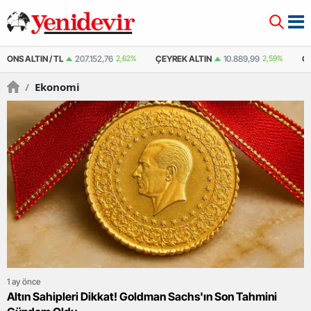
ÇEYREK ALTIN
10.889,99
2,59%
ÇEYREK ALTIN ( KAPALI ÇARŞI )
10.877
/
Ekonomi
1 ay önce
Altın Sahipleri Dikkat! Goldman Sachs'ın Son Tahmini