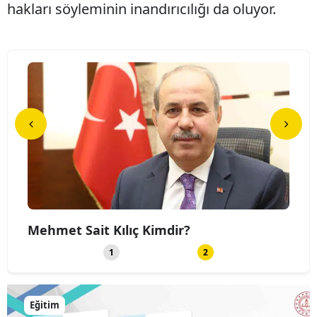
hakları söyleminin inandırıcılığı da oluyor.
Mehmet Sait Kılıç Kimdir?
Bele
1
2
Eğitim