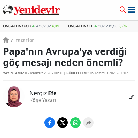
ONS ALTIN / TL
202.292,95
0,13%
ÇEYREK ALTIN
10.634,59
0,13%
ÇE
/
Yazarlar
Papa'nın Avrupa'ya verdiği
göç mesajı neden önemli?
YAYINLAMA:
05 Temmuz 2026 - 00:01
|
GÜNCELLEME:
05 Temmuz 2026 - 00:02
Nergiz
Efe
Köşe Yazarı