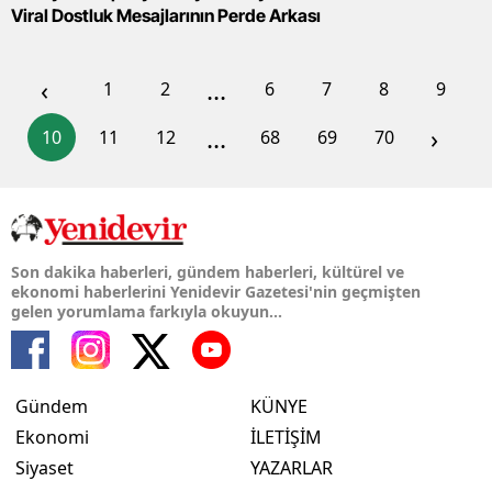
Viral Dostluk Mesajlarının Perde Arkası
‹
...
1
2
6
7
8
9
...
›
10
11
12
68
69
70
Son dakika haberleri, gündem haberleri, kültürel ve
ekonomi haberlerini Yenidevir Gazetesi'nin geçmişten
gelen yorumlama farkıyla okuyun...
Gündem
KÜNYE
Ekonomi
İLETİŞİM
Siyaset
YAZARLAR