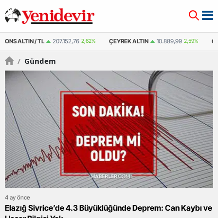
ÇEYREK ALTIN
10.889,99
2,59%
ÇEYREK ALTIN ( KAPALI ÇARŞI )
10.877
/
Gündem
4 ay önce
Elazığ Sivrice’de 4.3 Büyüklüğünde Deprem: Can Kaybı ve