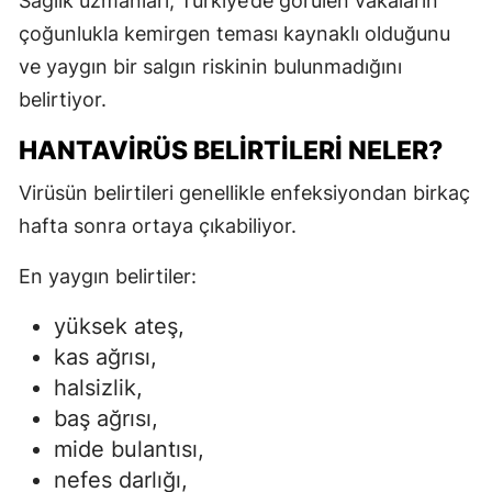
Sağlık uzmanları, Türkiye’de görülen vakaların
çoğunlukla kemirgen teması kaynaklı olduğunu
ve yaygın bir salgın riskinin bulunmadığını
belirtiyor.
HANTAVIRÜS BELIRTILERI NELER?
Virüsün belirtileri genellikle enfeksiyondan birkaç
hafta sonra ortaya çıkabiliyor.
En yaygın belirtiler:
yüksek ateş,
kas ağrısı,
halsizlik,
baş ağrısı,
mide bulantısı,
nefes darlığı,