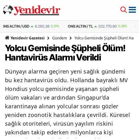
ONS ALTIN / TL
202.770,90
0,36%
ÇEYREK ALTIN
10.659,73
0,36%
Ç
Gündem
Yolcu Gemisinde Şüpheli Ölüm! Hantav
Yenidevir Gazetesi
Yolcu Gemisinde Şüpheli Ölüm!
Hantavirüs Alarmı Verildi
Dünyayı alarma geçiren yeni sağlık gündemi
bu kez hantavirüs oldu. Hollanda bayraklı MV
Hondius yolcu gemisinde yaşanan şüpheli
ölüm vakaları ve ardından Singapur’da
karantinaya alınan yolcular sonrası gözler
yeniden zoonotik hastalıklara çevrildi. Küresel
sağlık otoriteleri, virüsün yayılım riskini
yakından takip ederken milyonlarca kişi