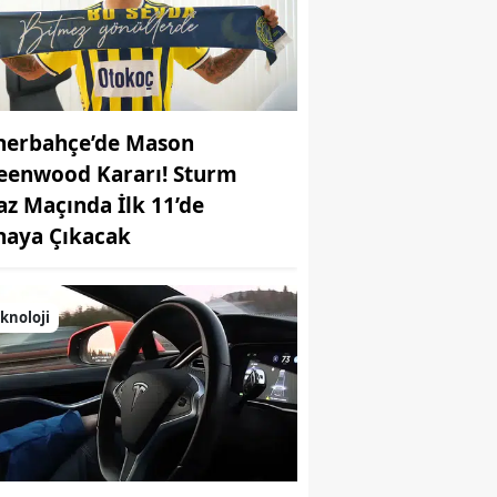
nerbahçe’de Mason
eenwood Kararı! Sturm
az Maçında İlk 11’de
haya Çıkacak
knoloji