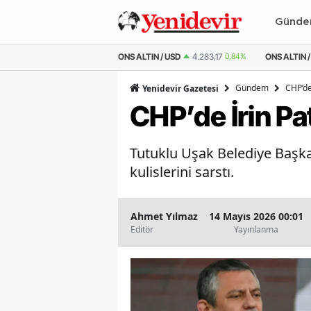
Günd
M ALTIN
6.554,06
0,89%
ONS ALTIN / USD
4.283,17
0,84%
ONS ALTIN /
Gündem
CHP’de
Yenidevir Gazetesi
CHP’de İrin Pa
Tutuklu Uşak Belediye Başka
kulislerini sarstı.
Ahmet Yılmaz
14 Mayıs 2026 00:01
Editör
Yayınlanma