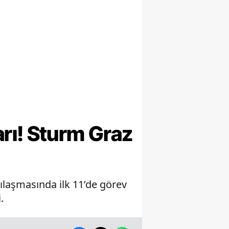
ı! Sturm Graz
laşmasında ilk 11’de görev
.