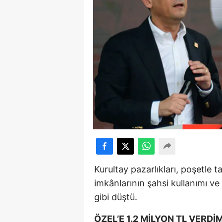
Kurultay pazarlıkları, poşetle t
imkânlarının şahsi kullanımı v
gibi düştü.
ÖZEL’E 1.2 MİLYON TL VERDİ