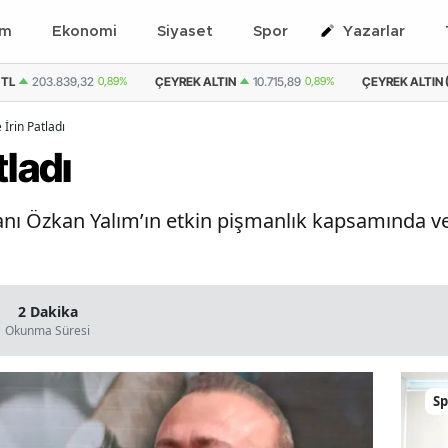
em
Ekonomi
Siyaset
Spor
Yazarlar
 TL
203.839,32
0,89%
ÇEYREK ALTIN
10.715,89
0,89%
ÇEYREK ALTIN (
 İrin Patladı
tladı
nı Özkan Yalım’ın etkin pişmanlık kapsamında ver
2 Dakika
Okunma Süresi
Sp