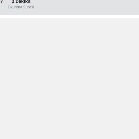
17
2 Dakika
Okunma Süresi
Te
Te
Gü
Ge
Is
G
+
-