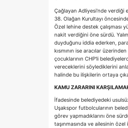
Çağlayan Adliyesi’nde verdiği
38. Olağan Kurultayı öncesind
Özel lehine destek çalışması 
nakit verdiğini öne sürdü. Yalı
duyduğunu iddia ederken, paranı
kısmının ise aracılar üzerinden 
çocuklarının CHP’li belediyeler
vereceklerini söylediklerini an
halinde bu ilişkilerin ortaya çı
KAMU ZARARINI KARŞILAMAK
İfadesinde belediyedeki usulsüz
Uşakspor futbolcularının belediy
görev yapmadıklarını öne sürdü
taşınmasında ve ailesinin özel i