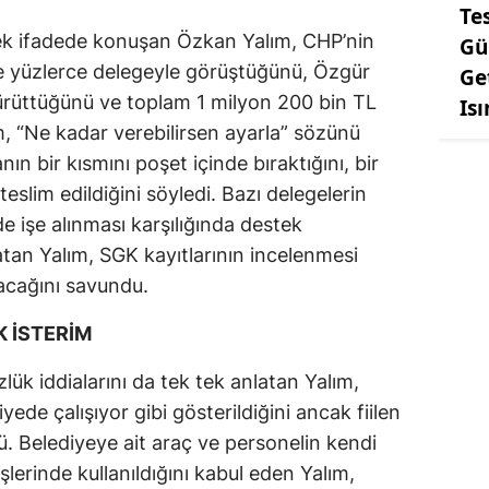
Te
 ek ifadede konuşan Özkan Yalım, CHP’nin
Gü
e yüzlerce delegeyle görüştüğünü, Özgür
Ge
yürüttüğünü ve toplam 1 milyon 200 bin TL
Is
m, “Ne kadar verebilirsen ayarla” sözünü
n bir kısmını poşet içinde bıraktığını, bir
teslim edildiğini söyledi. Bazı delegelerin
de işe alınması karşılığında destek
latan Yalım, SGK kayıtlarının incelenmesi
kacağını savundu.
 İSTERİM
lük iddialarını da tek tek anlatan Yalım,
ede çalışıyor gibi gösterildiğini ancak fiilen
. Belediyeye ait araç ve personelin kendi
şlerinde kullanıldığını kabul eden Yalım,