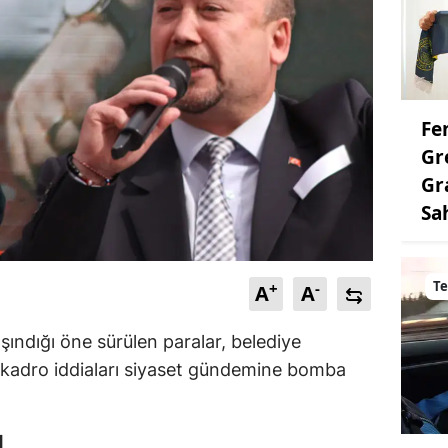
Fe
Gr
Gr
Sa
Te
+
-
A
A
aşındığı öne sürülen paralar, belediye
e kadro iddiaları siyaset gündemine bomba
M