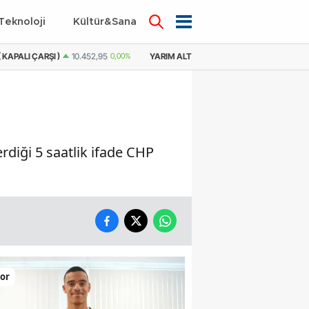
Teknoloji
Kültür&Sanat
 KAPALI ÇARŞI )
10.452,95
0,00%
YARIM ALTIN
21.431,78
0,89%
YARIM
diği 5 saatlik ifade CHP
or