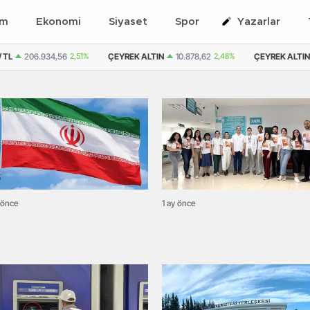
em
Ekonomi
Siyaset
Spor
Yazarlar
,51%
ÇEYREK ALTIN
10.878,62
2,48%
ÇEYREK ALTIN ( KAPALI ÇARŞI )
 önce
1 ay önce