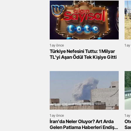
1 ay önce
1 ay
Türkiye Nefesini Tuttu: 1 Milyar
TL'yi Aşan Ödül Tek Kişiye Gitti
1 ay önce
1 ay
İran'da Neler Oluyor? Art Arda
Ot
Gelen Patlama Haberleri Endişe
Sar