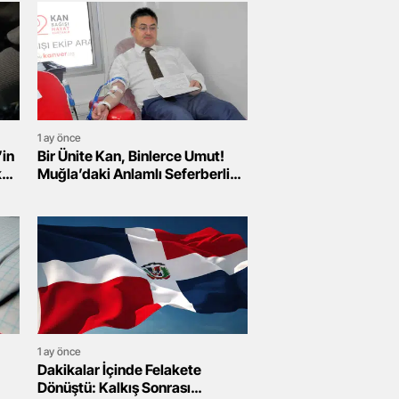
1 ay önce
’in
Bir Ünite Kan, Binlerce Umut!
k
Muğla’daki Anlamlı Seferberlik
Duygulandırdı
1 ay önce
Dakikalar İçinde Felakete
Dönüştü: Kalkış Sonrası