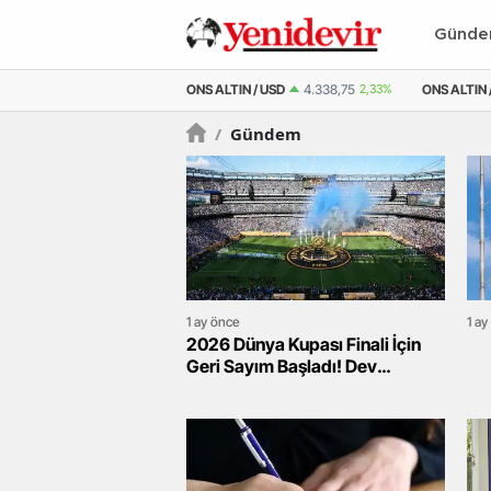
Günd
9
2,48%
ONS ALTIN / USD
4.338,75
2,33%
ONS ALTIN / TL
206.934,56
2
/
Gündem
1 ay önce
1 ay
2026 Dünya Kupası Finali İçin
Geri Sayım Başladı! Dev
Mücadele Nerede Oynanacak?