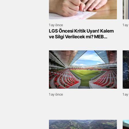
1 ay önce
1 ay
LGS Öncesi Kritik Uyarı! Kalem
ve Silgi Verilecek mi? MEB
Açıkladı
1 ay önce
1 ay