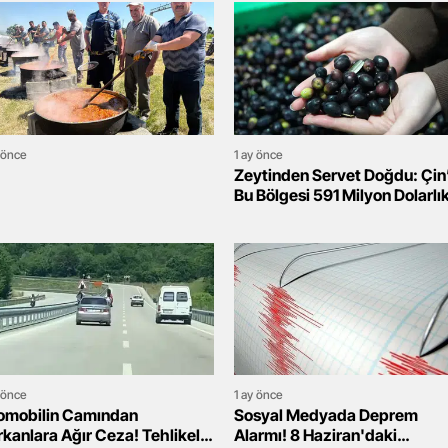
 önce
1 ay önce
Zeytinden Servet Doğdu: Çin
Bu Bölgesi 591 Milyon Dolarlı
Ekonomiye Ulaştı
 önce
1 ay önce
omobilin Camından
Sosyal Medyada Deprem
kanlara Ağır Ceza! Tehlikeli
Alarmı! 8 Haziran'daki