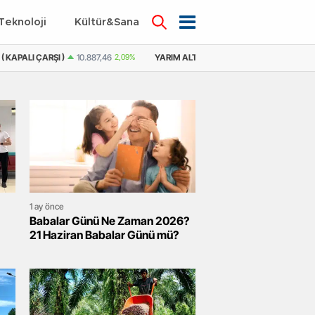
Teknoloji
Kültür&Sanat
10.887,46
2,09%
YARIM ALTIN
21.757,24
2,48%
YARIM ALTIN ( KAPALI ÇA
1 ay önce
Babalar Günü Ne Zaman 2026?
21 Haziran Babalar Günü mü?