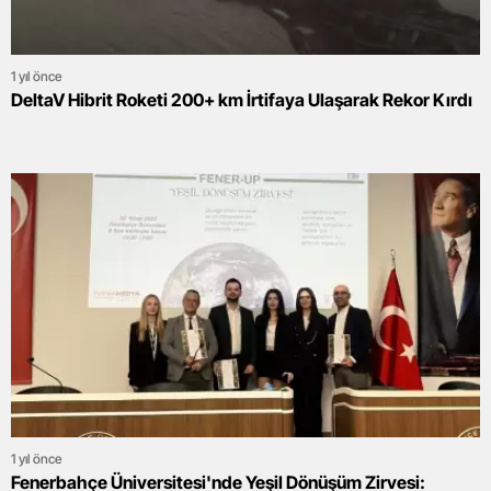
1 yıl önce
DeltaV Hibrit Roketi 200+ km İrtifaya Ulaşarak Rekor Kırdı
1 yıl önce
Fenerbahçe Üniversitesi'nde Yeşil Dönüşüm Zirvesi: