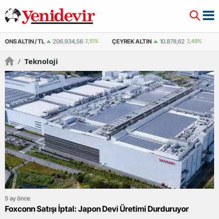
ÇEYREK ALTIN
10.878,62
2,48%
ÇEYREK ALTIN ( KAPALI ÇARŞI )
10.887
/
Teknoloji
5 ay önce
Foxconn Satışı İptal: Japon Devi Üretimi Durduruyor