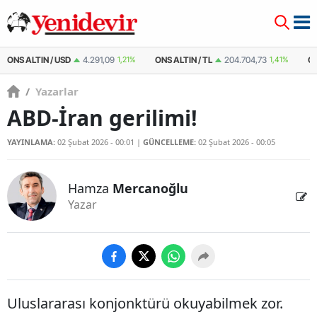
ONS ALTIN / TL
204.704,73
1,41%
ÇEYREK ALTIN
10.761,42
1,38%
ÇE
/
Yazarlar
ABD-İran gerilimi!
YAYINLAMA:
02 Şubat 2026 - 00:01
|
GÜNCELLEME:
02 Şubat 2026 - 00:05
Hamza
Mercanoğlu
Yazar
Uluslararası konjonktürü okuyabilmek zor.