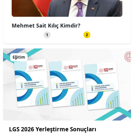
Mehmet Sait Kılıç Kimdir?
Bele
1
2
Eğitim
LGS 2026 Yerleştirme Sonuçları