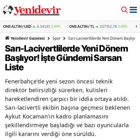
%
ONS ALTIN / TL
207.152,76
2,62%
ÇEYREK ALTIN
10.889,99
2,59%
Spor
Sarı-Lacivertlilerde Yeni Dönem Başlıyor!
Yenidevir Gazetesi
Sarı-Lacivertlilerde Yeni Dönem
Başlıyor! İşte Gündemi Sarsan
Liste
Fenerbahçe'de yeni sezon öncesi teknik
direktör belirsizliği sürerken, kulisleri
hareketlendiren çarpıcı bir iddia ortaya atıldı.
Sarı-lacivertli ekibin başına geçmesi beklenen
Aykut Kocaman'ın kadro planlamasını
şekillendirmeye başladığı ve bazı oyuncularla
ilgili kararını verdiği öne sürüldü.