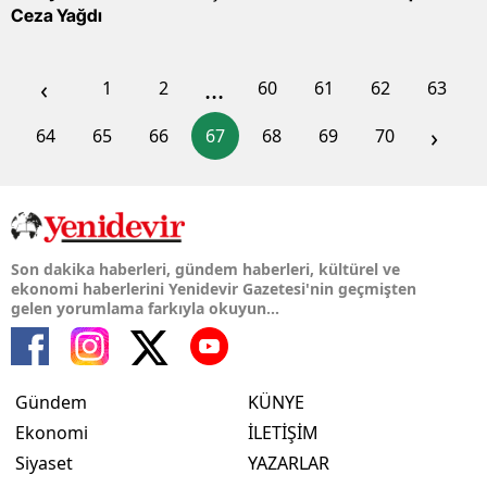
Ceza Yağdı
‹
...
1
2
60
61
62
63
›
64
65
66
67
68
69
70
Son dakika haberleri, gündem haberleri, kültürel ve
ekonomi haberlerini Yenidevir Gazetesi'nin geçmişten
gelen yorumlama farkıyla okuyun...
Gündem
KÜNYE
Ekonomi
İLETİŞİM
Siyaset
YAZARLAR