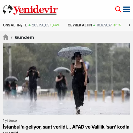
ÇEYREK ALTIN
10.679,67
0,61%
ÇEYREK ALTIN ( KAPALI ÇARŞI )
10.664,
/
Gündem
1 yıl önce
İstanbul'a geliyor, saat verildi... AFAD ve Valilik 'sarı' kodla