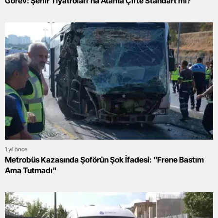
Görev: Şehir Tiyatroları’na Atama Çifte Standart mı?
1 yıl önce
Metrobüs Kazasında Şoförün Şok İfadesi: "Frene Bastım
Ama Tutmadı"