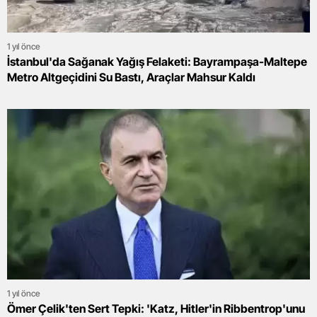
1 yıl önce
İstanbul'da Sağanak Yağış Felaketi: Bayrampaşa-Maltepe
Metro Altgeçidini Su Bastı, Araçlar Mahsur Kaldı
1 yıl önce
Ömer Çelik'ten Sert Tepki: 'Katz, Hitler'in Ribbentrop'unu