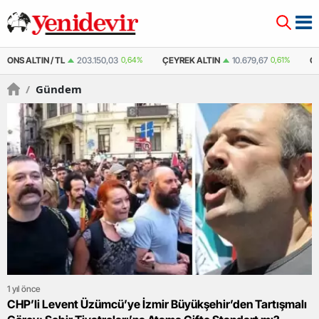
ÇEYREK ALTIN
10.679,67
0,61%
ÇEYREK ALTIN ( KAPALI ÇARŞI )
10.664,
/
Gündem
1 yıl önce
CHP’li Levent Üzümcü’ye İzmir Büyükşehir’den Tartışmalı