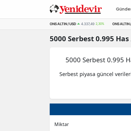
Günd
M ALTIN
6.652,02
2,46%
ONS ALTIN / USD
4.337,49
2,30%
ONS ALTIN /
5000
Serbest 0.995 Has 
5000 Serbest 0.995 H
Serbest piyasa güncel verile
Miktar