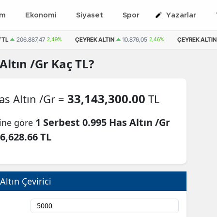
em
Ekonomi
Siyaset
Spor
Yazarlar
 TL
206.887,47
2,49%
ÇEYREK ALTIN
10.876,05
2,46%
ÇEYREK ALTIN 
Altın /Gr
Kaç TL?
33,143,300.00
as Altın /Gr =
TL
1 Serbest 0.995 Has Altın /Gr
rine göre
6,628.66 TL
Altın Çevirici