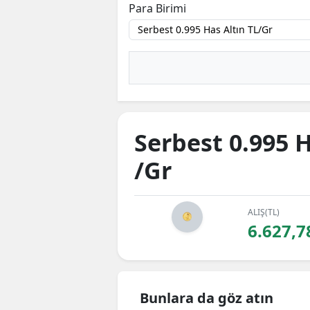
Para Birimi
Serbest 0.995 H
/Gr
ALIŞ(TL)
6.627,7
Bunlara da göz atın