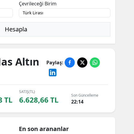
Çevrileceği Birim
Hesapla
as Altın
Paylaş:
SATIŞ(TL)
Son Güncelleme
8 TL
6.628,66 TL
22:14
En son arananlar