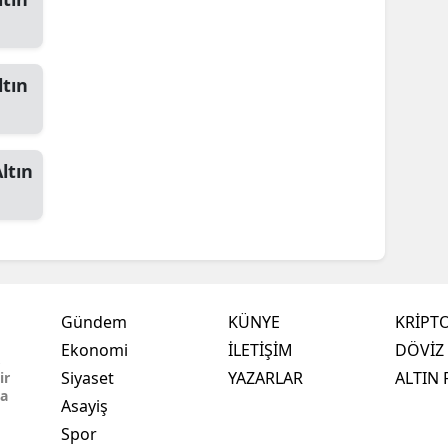
ltın
ltın
Gündem
KÜNYE
KRİPT
Ekonomi
İLETİŞİM
DÖVİZ 
,
Siyaset
YAZARLAR
ALTIN 
ir
ma
Asayiş
Spor