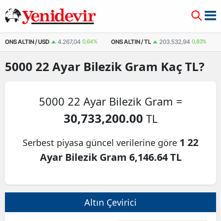
ONS ALTIN / USD
4.267,04
0,64%
ONS ALTIN / TL
203.532,94
0,83%
5000
22 Ayar Bilezik Gram
Kaç TL?
5000 22 Ayar Bilezik Gram =
30,733,200.00
TL
1 22
Serbest piyasa güncel verilerine göre
Ayar Bilezik Gram 6,146.64 TL
Altın Çevirici