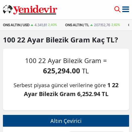
ONS ALTIN / USD
4.341,81
2,40%
ONS ALTIN / TL
207.152,76
2,62%
Ç
100
22 Ayar Bilezik Gram
Kaç TL?
100 22 Ayar Bilezik Gram =
625,294.00
TL
1 22
Serbest piyasa güncel verilerine göre
Ayar Bilezik Gram 6,252.94 TL
Altın Çevirici