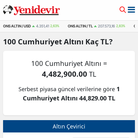
ONS ALTIN / USD
4.351,41
2,63%
ONS ALTIN / TL
207.573,16
2,83%
ÇE
100
Cumhuriyet Altını
Kaç TL?
100 Cumhuriyet Altını =
4,482,900.00
TL
1
Serbest piyasa güncel verilerine göre
Cumhuriyet Altını 44,829.00 TL
Altın Çevirici