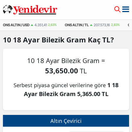
ONS ALTIN / USD
4.351,41
2,63%
ONS ALTIN / TL
207.573,16
2,83%
ÇE
10
18 Ayar Bilezik Gram
Kaç TL?
10 18 Ayar Bilezik Gram =
53,650.00
TL
1 18
Serbest piyasa güncel verilerine göre
Ayar Bilezik Gram 5,365.00 TL
Altın Çevirici