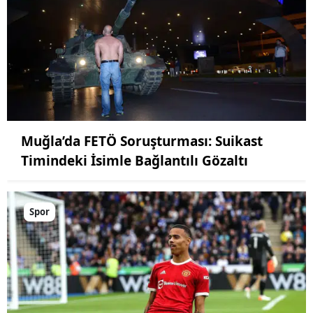
Muğla’da FETÖ Soruşturması: Suikast
Timindeki İsimle Bağlantılı Gözaltı
Spor