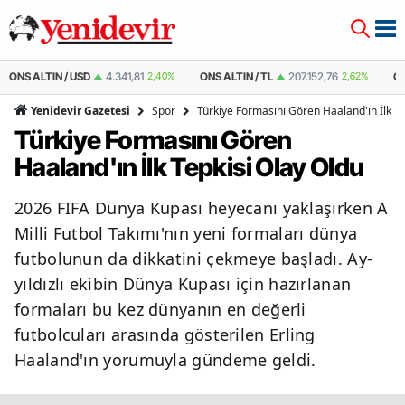
%
ONS ALTIN / TL
207.152,76
2,62%
ÇEYREK ALTIN
10.889,99
2,59%
Spor
Türkiye Formasını Gören Haaland'ın İlk Te
Yenidevir Gazetesi
Türkiye Formasını Gören
Haaland'ın İlk Tepkisi Olay Oldu
2026 FIFA Dünya Kupası heyecanı yaklaşırken A
Milli Futbol Takımı'nın yeni formaları dünya
futbolunun da dikkatini çekmeye başladı. Ay-
yıldızlı ekibin Dünya Kupası için hazırlanan
formaları bu kez dünyanın en değerli
futbolcuları arasında gösterilen Erling
Haaland'ın yorumuyla gündeme geldi.