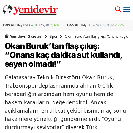
 ALTIN / USD
4.325,60
2,02%
ONS ALTIN / TL
206.351,88
2,22%
ÇEYR
Spor
Okan Buruk’tan flaş çıkış: “Onana kaç daki
Yenidevir Gazetesi
Okan Buruk’tan flaş çıkış:
“Onana kaç dakika aut kullandı,
sayan olmadı!”
Galatasaray Teknik Direktörü Okan Buruk,
Trabzonspor deplasmanında alınan 0-0’lık
beraberliğin ardından hem oyunu hem de
hakem kararlarını değerlendirdi. Ancak
açıklamaların en dikkat çekici kısmı, maç sonu
hakemlere yönelttiği göndermelerdi. “Oyunu
durdurmayı seviyorlar” diyerek Türk