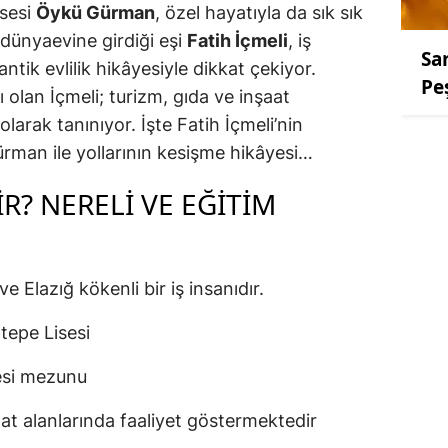
 sesi
Öykü Gürman
, özel hayatıyla da sık sık
dünyaevine girdiği eşi
Fatih İçmeli
, iş
Sa
ntik evlilik hikâyesiyle dikkat çekiyor.
Pe
 olan İçmeli; turizm, gıda ve inşaat
 olarak tanınıyor. İşte Fatih İçmeli’nin
ürman ile yollarının kesişme hikâyesi…
IR? NERELI VE EĞITIM
e Elazığ kökenli bir iş insanıdır.
tepe Lisesi
esi mezunu
at alanlarında faaliyet göstermektedir