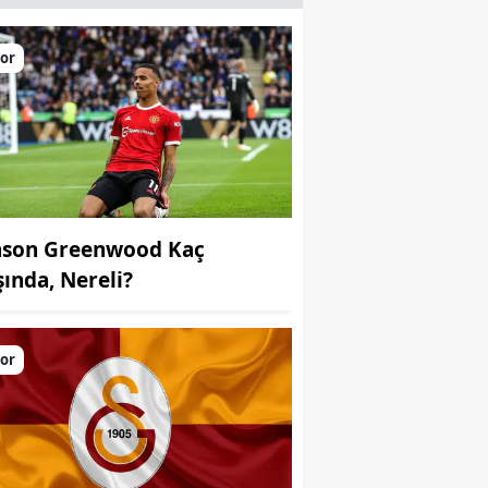
or
son Greenwood Kaç
şında, Nereli?
or