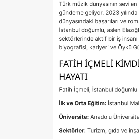
Türk müzik dünyasının sevilen
gündeme geliyor. 2023 yılında 
dünyasındaki başarıları ve roma
İstanbul doğumlu, aslen Elazığlı
sektörlerinde aktif bir iş insanı
biyografisi, kariyeri ve Öykü G
FATIH İÇMELI KIMD
HAYATI
Fatih İçmeli, İstanbul doğumlu v
İlk ve Orta Eğitim:
İstanbul Mal
Üniversite:
Anadolu Üniversit
Sektörler:
Turizm, gıda ve inşa