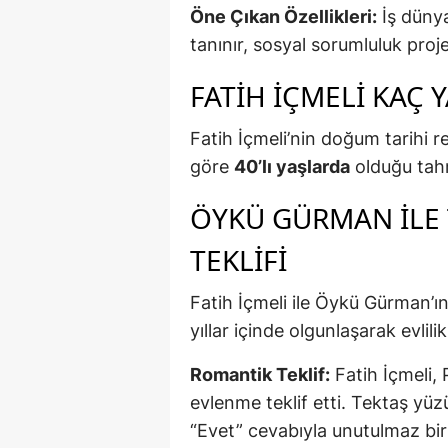
Öne Çıkan Özellikleri:
İş dünya
tanınır, sosyal sorumluluk proj
FATIH İÇMELI KAÇ 
Fatih İçmeli’nin doğum tarihi r
göre
40’lı yaşlarda
olduğu tahm
ÖYKÜ GÜRMAN ILE 
TEKLIFI
Fatih İçmeli ile Öykü Gürman’ın 
yıllar içinde olgunlaşarak evlili
Romantik Teklif:
Fatih İçmeli,
evlenme teklif etti. Tektaş yü
“Evet” cevabıyla unutulmaz bir