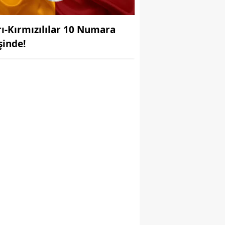
rı-Kırmızılılar 10 Numara
şinde!