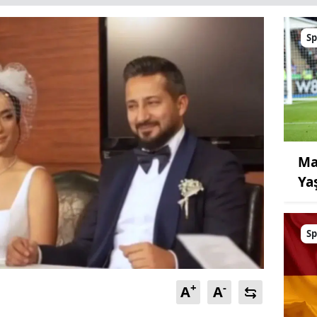
Sp
Ma
Ya
Sp
+
-
A
A