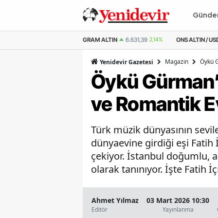
Günd
M ALTIN
6.631,39
2,14%
ONS ALTIN / USD
4.323,32
1,97%
ONS ALTIN /
Magazin
Öykü G
Yenidevir Gazetesi
Öykü Gürman’ın
ve Romantik Ev
Türk müzik dünyasının sevile
dünyaevine girdiği eşi Fatih 
çekiyor. İstanbul doğumlu, asl
olarak tanınıyor. İşte Fatih 
Ahmet Yılmaz
03 Mart 2026 10:30
Editör
Yayınlanma