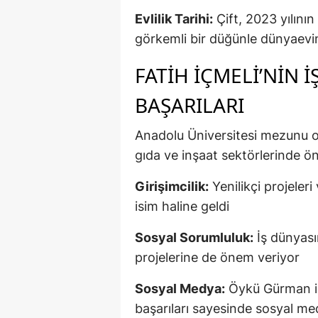
Evlilik Tarihi:
Çift, 2023 yılını
görkemli bir düğünle dünyaevine
FATIH İÇMELI’NIN 
BAŞARILARI
Anadolu Üniversitesi mezunu ola
gıda ve inşaat sektörlerinde öne
Girişimcilik:
Yenilikçi projeleri
isim haline geldi
Sosyal Sorumluluk:
İş dünyası
projelerine de önem veriyor
Sosyal Medya:
Öykü Gürman ile
başarıları sayesinde sosyal m