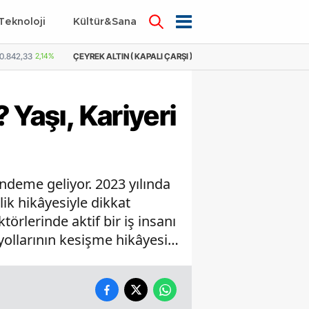
Teknoloji
Kültür&Sanat
 KAPALI ÇARŞI )
10.825,70
1,51%
YARIM ALTIN
21.684,66
2,14%
YARIM 
 Yaşı, Kariyeri
ndeme geliyor. 2023 yılında
lik hikâyesiyle dikkat
törlerinde aktif bir iş insanı
e yollarının kesişme hikâyesi…