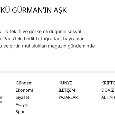
ÖYKÜ GÜRMAN’IN AŞK
lilik teklifi ve görkemli düğünle sosyal
Paris’teki teklif fotoğrafları, hayranlar
u ve çiftin mutlulukları magazin gündeminde
Gündem
KÜNYE
KRİPT
Ekonomi
İLETİŞİM
DÖVİZ 
,
Siyaset
YAZARLAR
ALTIN 
ir
ma
Asayiş
Spor