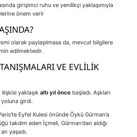
sında girişimci ruhu ve yenilikçi yaklaşımıyla
elerine önem verir
YAŞINDA?
esmi olarak paylaşılmasa da, mevcut bilgilere
in edilmektedir.
TANIŞMALARI VE EVLILIK
ilişkisi yaklaşık
altı yıl önce
başladı. Aşkları
k yoluna girdi.
 Paris’te Eyfel Kulesi önünde Öykü Gürman’a
züğü takdim eden İçmeli, Gürman’dan aldığı
 an yaşadı.