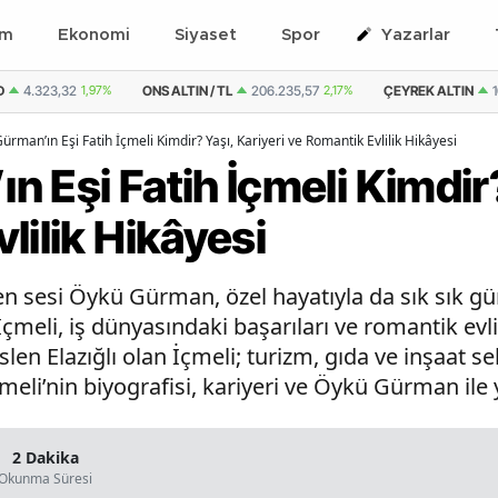
em
Ekonomi
Siyaset
Spor
Yazarlar
 TL
206.235,57
2,17%
ÇEYREK ALTIN
10.842,33
2,14%
ÇEYREK ALTIN (
ürman’ın Eşi Fatih İçmeli Kimdir? Yaşı, Kariyeri ve Romantik Evlilik Hikâyesi
 Eşi Fatih İçmeli Kimdir?
lilik Hikâyesi
n sesi Öykü Gürman, özel hayatıyla da sık sık gü
İçmeli, iş dünyasındaki başarıları ve romantik evli
en Elazığlı olan İçmeli; turizm, gıda ve inşaat sek
İçmeli’nin biyografisi, kariyeri ve Öykü Gürman il
2 Dakika
Okunma Süresi