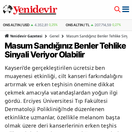
ONS ALTIN / TL
207.714,59
0,27%
ÇEYREK ALTIN
10.919,56
0,27%
ÇE
Genel
Masum Sandığınız Benler Tehlike Sinyali 
Yenidevir Gazetesi
Masum Sandığınız Benler Tehlike
Sinyali Veriyor Olabilir
Kayseri’de gerçekleştirilen ücretsiz ben
muayenesi etkinliği, cilt kanseri farkındalığını
artırmak ve erken teşhisin önemine dikkat
çekmek amacıyla vatandaşlardan yoğun ilgi
gördü. Erciyes Üniversitesi Tıp Fakültesi
Dermatoloji Polikliniği’nde düzenlenen
etkinlikte uzmanlar, özellikle melanom başta
olmak üzere deri kanserlerinin erken teşhis