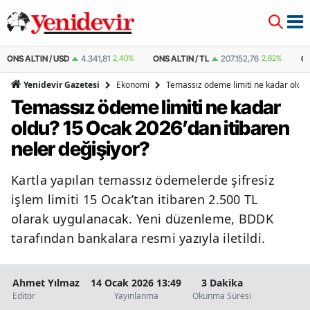
%
ONS ALTIN / TL
207.152,76
2,62%
ÇEYREK ALTIN
10.889,99
2,59%
Ekonomi
Temassız ödeme limiti ne kadar oldu?
Yenidevir Gazetesi
Temassız ödeme limiti ne kadar
oldu? 15 Ocak 2026’dan itibaren
neler değişiyor?
Kartla yapılan temassız ödemelerde şifresiz
işlem limiti 15 Ocak’tan itibaren 2.500 TL
olarak uygulanacak. Yeni düzenleme, BDDK
tarafından bankalara resmi yazıyla iletildi.
Ahmet Yılmaz
14 Ocak 2026 13:49
3 Dakika
Editör
Yayınlanma
Okunma Süresi