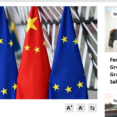
Sp
Fe
Gr
Gr
Sa
Te
+
-
A
A