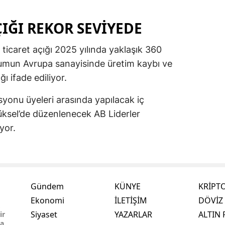
ÇIĞI REKOR SEVIYEDE
 ticaret açığı 2025 yılında yaklaşık 360
rumun Avrupa sanayisinde üretim kaybı ve
ı ifade ediliyor.
syonu üyeleri arasında yapılacak iç
üksel’de düzenlenecek AB Liderler
yor.
Gündem
KÜNYE
KRİPT
Ekonomi
İLETİŞİM
DÖVİZ 
,
Siyaset
YAZARLAR
ALTIN 
ir
ma