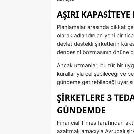
AŞIRI KAPASITEYE
Planlamalar arasında dikkat çeke
olarak adlandırılan yeni bir t
devlet destekli şirketlerin kür
dengesini bozmasının önüne ge
Ancak uzmanlar, bu tür bir uy
kurallarıyla çelişebileceği ve be
gündeme getirebileceği uyarıs
ŞIRKETLERE 3 TE
GÜNDEMDE
Financial Times tarafından aktar
azaltmak amacıyla Avrupalı şirk