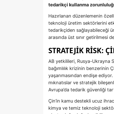
tedarikçi kullanma zorunlulu
Hazırlanan düzenlemenin özellik
teknoloji üretim sektörlerini et
tedarikçiden sağlayabileceği ü
arasında üst sınır getirilmesi d
STRATEJIK RISK: Ç
AB yetkilileri, Rusya-Ukrayna 
bağımlılık krizinin benzerinin 
yaşanmasından endişe ediyor. Ö
mıknatıslar ve stratejik bileşen
Avrupa’da tedarik güvenliği tar
Çin’in kamu destekli ucuz ihraca
kimya ve temiz teknoloji sektö