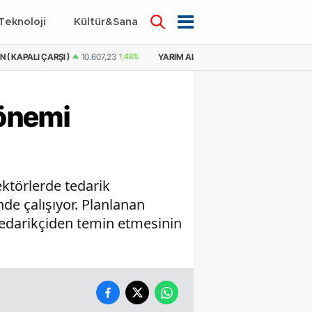
Teknoloji
Kültür&Sanat
( KAPALI ÇARŞI )
10.607,23
1,48%
YARIM ALTIN
21.201,10
-0,19%
YARIM
Dönemi
ektörlerde tedarik
de çalışıyor. Planlanan
 tedarikçiden temin etmesinin