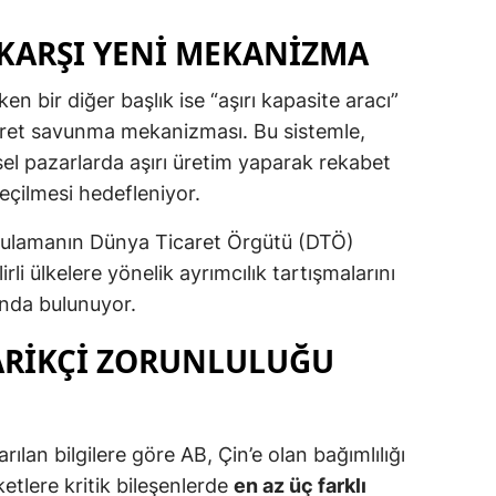
 KARŞI YENI MEKANIZMA
n bir diğer başlık ise “aşırı kapasite aracı”
icaret savunma mekanizması. Bu sistemle,
esel pazarlarda aşırı üretim yaparak rekabet
çilmesi hedefleniyor.
gulamanın Dünya Ticaret Örgütü (DTÖ)
lirli ülkelere yönelik ayrımcılık tartışmalarını
ında bulunuyor.
DARIKÇI ZORUNLULUĞU
ılan bilgilere göre AB, Çin’e olan bağımlılığı
etlere kritik bileşenlerde
en az üç farklı