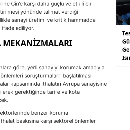
rine Çin’e karşı daha güçlü ve etkili bir
ştirilmesi yönünde talimat verdiği
ellikle sanayi üretimi ve kritik hammadde
ifade ediliyor.
Te
A MEKANIZMALARI
Gü
Ge
Is
lanlara göre, yerli sanayiyi korumak amacıyla
nlemleri soruşturmaları” başlatılması
malar kapsamında ithalatın Avrupa sanayisine
ilerek gerektiğinde tarife ve kota
cek.
sektörlerinde benzer koruma
thalat baskısına karşı sektörel önlemler