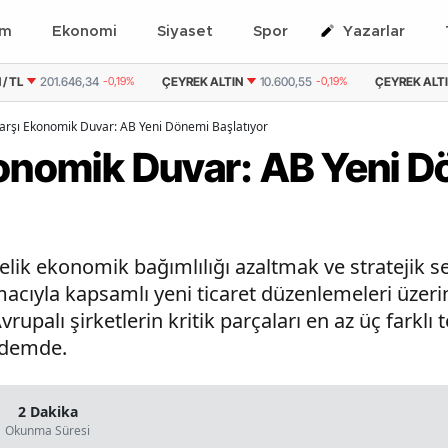
em
Ekonomi
Siyaset
Spor
Yazarlar
/ TL
201.646,34
-0,19%
ÇEYREK ALTIN
10.600,55
-0,19%
ÇEYREK ALTIN 
Karşı Ekonomik Duvar: AB Yeni Dönemi Başlatıyor
konomik Duvar: AB Yeni 
nelik ekonomik bağımlılığı azaltmak ve stratejik s
cıyla kapsamlı yeni ticaret düzenlemeleri üzerin
palı şirketlerin kritik parçaları en az üç farklı
ndemde.
2 Dakika
Okunma Süresi