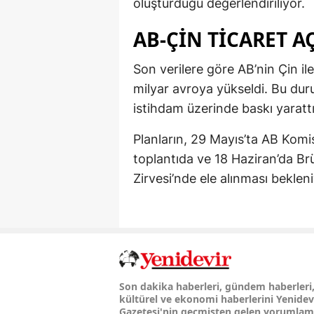
oluşturduğu değerlendiriliyor.
AB-ÇIN TICARET A
Son verilere göre AB’nin Çin ile
milyar avroya yükseldi. Bu du
istihdam üzerinde baskı yarattığ
Planların, 29 Mayıs’ta AB Komi
toplantıda ve 18 Haziran’da Br
Zirvesi’nde ele alınması bekleni
Son dakika haberleri, gündem haberleri
kültürel ve ekonomi haberlerini Yenidev
Gazetesi'nin geçmişten gelen yorumla