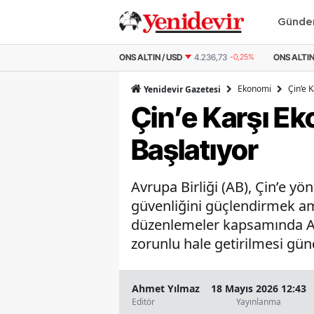
Günd
 ALTIN
6.483,52
-0,19%
ONS ALTIN / USD
4.236,73
-0,25%
ONS ALTIN 
Ekonomi
Çin’e 
Yenidevir Gazetesi
Çin’e Karşı E
Başlatıyor
Avrupa Birliği (AB), Çin’e yö
güvenliğini güçlendirmek ama
düzenlemeler kapsamında Avru
zorunlu hale getirilmesi gü
Ahmet Yılmaz
18 Mayıs 2026 12:43
Editör
Yayınlanma