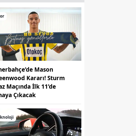
or
nerbahçe’de Mason
eenwood Kararı! Sturm
az Maçında İlk 11’de
haya Çıkacak
knoloji