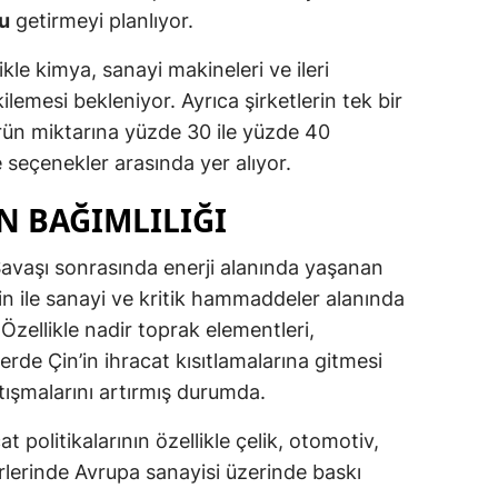
ğu
getirmeyi planlıyor.
le kimya, sanayi makineleri ve ileri
kilemesi bekleniyor. Ayrıca şirketlerin tek bir
rün miktarına yüzde 30 ile yüzde 40
e seçenekler arasında yer alıyor.
IN BAĞIMLILIĞI
Savaşı sonrasında enerji alanında yaşanan
Çin ile sanayi ve kritik hammaddeler alanında
zellikle nadir toprak elementleri,
lerde Çin’in ihracat kısıtlamalarına gitmesi
tışmalarını artırmış durumda.
t politikalarının özellikle çelik, otomotiv,
rlerinde Avrupa sanayisi üzerinde baskı