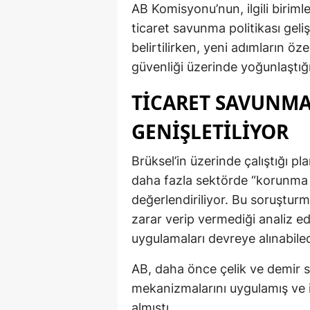
AB Komisyonu’nun, ilgili birimle
ticaret savunma politikası geli
belirtilirken, yeni adımların öz
güvenliği üzerinde yoğunlaştığı 
TICARET SAVUNM
GENIŞLETILIYOR
Brüksel’in üzerinde çalıştığı p
daha fazla sektörde “korunma ö
değerlendiriliyor. Bu soruştur
zarar verip vermediği analiz ed
uygulamaları devreye alınabile
AB, daha önce çelik ve demir 
mekanizmalarını uygulamış ve i
almıştı.