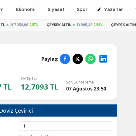
em
Ekonomi
Siyaset
Spor
Yazarlar
 TL
207.059,88
2,57%
ÇEYREK ALTIN
10.885,33
2,54%
ÇEYREK ALTIN 
Paylaş:
SATIŞ(TL)
Son Güncelleme
7 TL
12,7093 TL
07 Ağustos 23:50
Döviz Çevirici