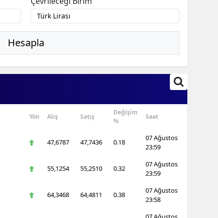
Çevrileceği Birim
Hesapla
Değişim
Yön
Alış
Satış
Saat
%
07 Ağustos
47,6787
47,7436
0.18
23:59
07 Ağustos
55,1254
55,2510
0.32
23:59
07 Ağustos
64,3468
64,4811
0.38
23:58
07 Ağustos