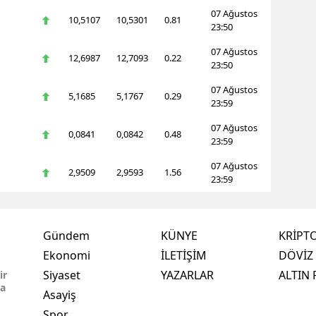
07 Ağustos
10,5107
10,5301
0.81
23:50
07 Ağustos
12,6987
12,7093
0.22
23:50
07 Ağustos
5,1685
5,1767
0.29
23:59
07 Ağustos
0,0841
0,0842
0.48
23:59
07 Ağustos
2,9509
2,9593
1.56
23:59
Gündem
KÜNYE
KRİPT
Ekonomi
İLETİŞİM
DÖVİZ 
,
Siyaset
YAZARLAR
ALTIN 
ir
ma
Asayiş
Spor