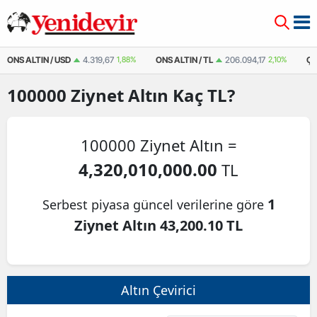
ONS ALTIN / USD
4.319,67
1,88%
ONS ALTIN / TL
206.094,17
2,10%
ÇE
100000
Ziynet Altın
Kaç TL?
100000 Ziynet Altın =
4,320,010,000.00
TL
1
Serbest piyasa güncel verilerine göre
Ziynet Altın 43,200.10 TL
Altın Çevirici