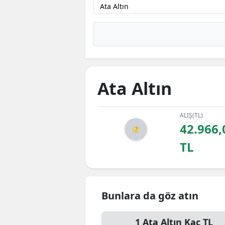
Ata Altın
ALIŞ(TL)
42.966,
TL
Bunlara da göz atın
1
Ata Altın
Kaç TL