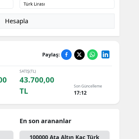
Hesapla
Paylaş:
SATIŞ(TL)
00
43.700,00
Son Güncelleme
TL
17:12
En son arananlar
100000
Ata Altın
Kaç Türk