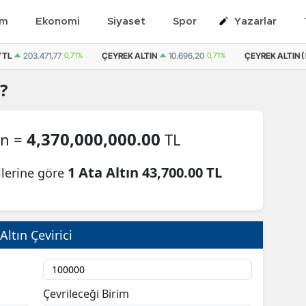
em
Ekonomi
Siyaset
Spor
Yazarlar
 TL
203.471,77
0,71%
ÇEYREK ALTIN
10.696,20
0,71%
ÇEYREK ALTIN ( 
?
4,370,000,000.00
ın =
TL
1 Ata Altın 43,700.00 TL
ilerine göre
Altın Çevirici
Çevrileceği Birim