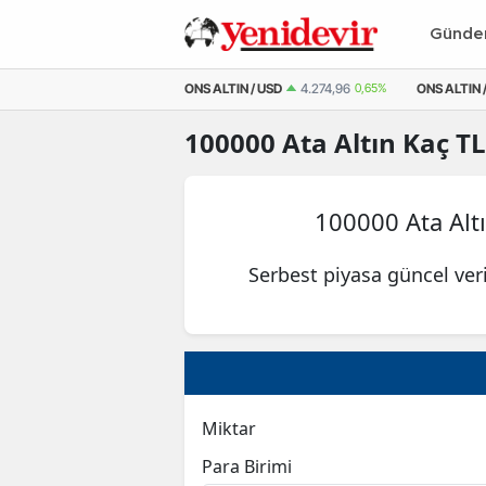
Günd
M ALTIN
6.542,02
0,71%
ONS ALTIN / USD
4.274,96
0,65%
ONS ALTIN /
100000
Ata Altın
Kaç TL
100000 Ata Alt
Serbest piyasa güncel ver
Miktar
Para Birimi