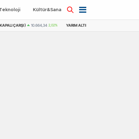
Teknoloji
Kültür&Sanat
KAPALI ÇARŞI )
10.664,34
2,02%
YARIM ALTIN
21.392,41
0,71%
YARIM 