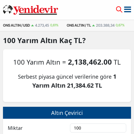
ONS ALTIN / USD
4.273,45
0,61%
ONS ALTIN / TL
203.388,34
0,67%
100
Yarım Altın
Kaç TL?
2,138,462.00
100 Yarım Altın =
TL
1
Serbest piyasa güncel verilerine göre
Yarım Altın 21,384.62 TL
Altın Çevirici
Miktar