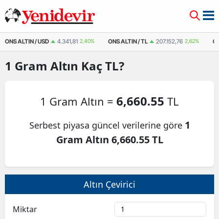
ONS ALTIN / USD
4.341,81
2,40%
ONS ALTIN / TL
207.152,76
2,62%
Ç
1
Gram Altın
Kaç TL?
6,660.55
1 Gram Altın =
TL
1
Serbest piyasa güncel verilerine göre
Gram Altın 6,660.55 TL
Altın Çevirici
Miktar