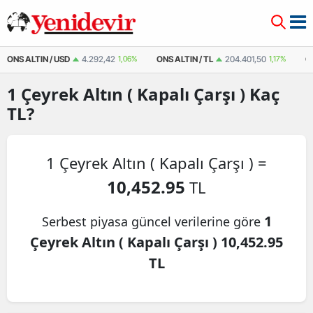
ONS ALTIN / USD
4.292,42
1,06%
ONS ALTIN / TL
204.401,50
1,17%
Ç
1
Çeyrek Altın ( Kapalı Çarşı )
Kaç
TL?
1 Çeyrek Altın ( Kapalı Çarşı ) =
10,452.95
TL
1
Serbest piyasa güncel verilerine göre
Çeyrek Altın ( Kapalı Çarşı ) 10,452.95
TL