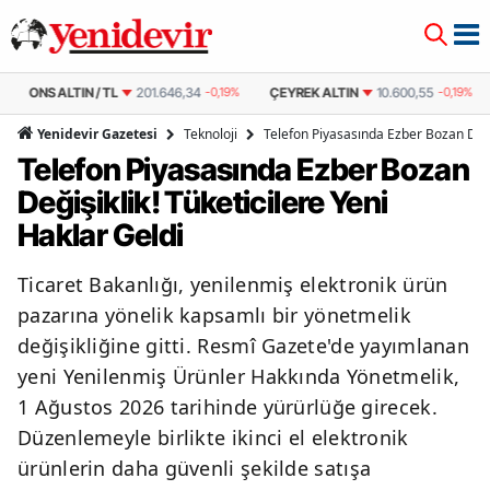
ONS ALTIN / TL
201.646,34
-0,19%
ÇEYREK ALTIN
10.600,55
-0,19%
Teknoloji
Telefon Piyasasında Ezber Bozan Değiş
Yenidevir Gazetesi
Telefon Piyasasında Ezber Bozan
Değişiklik! Tüketicilere Yeni
Haklar Geldi
Ticaret Bakanlığı, yenilenmiş elektronik ürün
pazarına yönelik kapsamlı bir yönetmelik
değişikliğine gitti. Resmî Gazete'de yayımlanan
yeni Yenilenmiş Ürünler Hakkında Yönetmelik,
1 Ağustos 2026 tarihinde yürürlüğe girecek.
Düzenlemeyle birlikte ikinci el elektronik
ürünlerin daha güvenli şekilde satışa