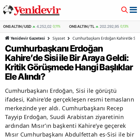
ONS ALTIN / USD
4.252,02
0,11%
ONS ALTIN / TL
202.292,95
0,13%
Ç
Siyaset
Cumhurbaşkanı Erdoğan Kahire’de Sisi i
Yenidevir Gazetesi
Cumhurbaşkanı Erdoğan
Kahire’de Sisi ile Bir Araya Geldi:
Kritik Görüşmede Hangi Başlıklar
Ele Alındı?
Cumhurbaşkanı Erdoğan, Sisi ile görüştü
ifadesi, Kahire’de gerçekleşen resmi temasların
merkezinde yer aldı. Cumhurbaşkanı Recep
Tayyip Erdoğan, Suudi Arabistan ziyaretinin
ardından Mısır’ın başkenti Kahire’ye geçerek
Mısır Cumhurbaşkanı Abdulfettah es-Sisi ile bir