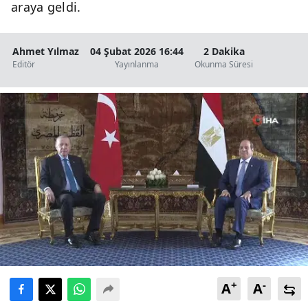
araya geldi.
Ahmet Yılmaz
04 Şubat 2026 16:44
2 Dakika
Editör
Yayınlanma
Okunma Süresi
+
-
A
A