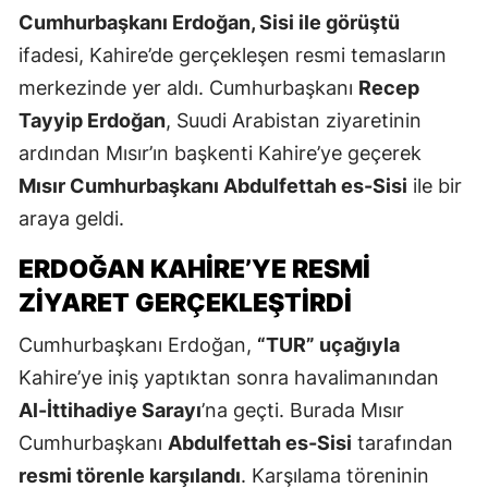
Cumhurbaşkanı Erdoğan, Sisi ile görüştü
ifadesi, Kahire’de gerçekleşen resmi temasların
merkezinde yer aldı. Cumhurbaşkanı
Recep
Tayyip Erdoğan
, Suudi Arabistan ziyaretinin
ardından Mısır’ın başkenti Kahire’ye geçerek
Mısır Cumhurbaşkanı Abdulfettah es-Sisi
ile bir
araya geldi.
ERDOĞAN KAHIRE’YE RESMI
ZIYARET GERÇEKLEŞTIRDI
Cumhurbaşkanı Erdoğan,
“TUR” uçağıyla
Kahire’ye iniş yaptıktan sonra havalimanından
Al-İttihadiye Sarayı
’na geçti. Burada Mısır
Cumhurbaşkanı
Abdulfettah es-Sisi
tarafından
resmi törenle karşılandı
. Karşılama töreninin