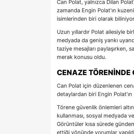
Can Polat, yalnızca Dilan Polat
zamanda Engin Polat'ın kuzeni 
isimlerinden biri olarak biliniyo
Uzun yıllardır Polat ailesiyle b
medyada da geniş yankı uyandır
taziye mesajları paylaşırken, sa
merak konusu oldu.
CENAZE TÖRENINDE Ç
Can Polat için düzenlenen ce
detaylardan biri Engin Polat'ın 
Törene güvenlik önlemleri altı
kullanması, sosyal medyada ve 
Görüntüler kısa sürede gündem
ettiği yönünde yorumlar yapıldı