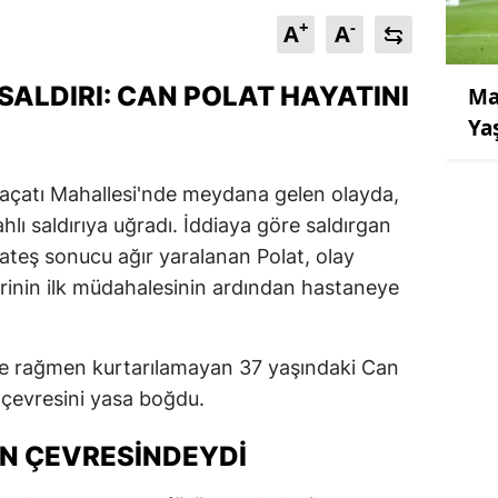
+
-
A
A
 SALDIRI: CAN POLAT HAYATINI
Ma
Ya
Alaçatı Mahallesi'nde meydana gelen olayda,
hlı saldırıya uğradı. İddiaya göre saldırgan
 ateş sonucu ağır yaralanan Polat, olay
lerinin ilk müdahalesinin ardından hastaneye
ne rağmen kurtarılamayan 37 yaşındaki Can
n çevresini yasa boğdu.
IN ÇEVRESINDEYDI