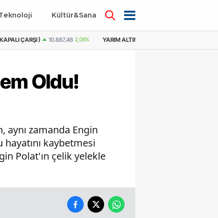
Teknoloji
Kültür&Sanat
KAPALI ÇARŞI )
10.887,46
2,09%
YARIM ALTIN
21.779,98
2,59%
YARIM A
dem Oldu!
n, aynı zamanda Engin
ucu hayatını kaybetmesi
 Polat'ın çelik yelekle