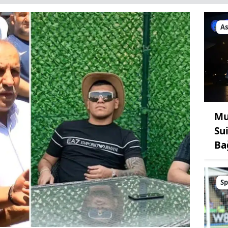
As
Mu
Su
Ba
Sp