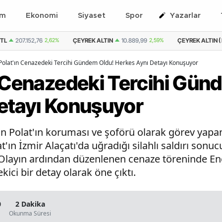
em
Ekonomi
Siyaset
Spor
Yazarlar
TL
207.152,76
2,62%
ÇEYREK ALTIN
10.889,99
2,59%
ÇEYREK ALTIN ( 
Polat'ın Cenazedeki Tercihi Gündem Oldu! Herkes Aynı Detayı Konuşuyor
n Cenazedeki Tercihi Gün
etayı Konuşuyor
n Polat'ın koruması ve şoförü olarak görev yapa
t'ın İzmir Alaçatı'da uğradığı silahlı saldırı son
layın ardından düzenlenen cenaze töreninde Engin
ici bir detay olarak öne çıktı.
0
2 Dakika
Okunma Süresi