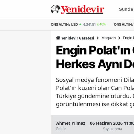
Günd
 ALTIN
6.660,55
2,59%
ONS ALTIN / USD
4.341,81
2,40%
ONS ALTIN / 
Magazin
Engin 
Yenidevir Gazetesi
Engin Polat'ı
Herkes Aynı D
Sosyal medya fenomeni Dila
Polat'ın kuzeni olan Can Pola
Türkiye gündemine oturdu. O
görüntülenmesi ise dikkat çek
Ahmet Yılmaz
06 Haziran 2026 11:0
Editör
Yayınlanma