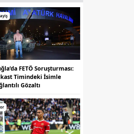
ayiş
ğla’da FETÖ Soruşturması:
ikast Timindeki İsimle
ğlantılı Gözaltı
or