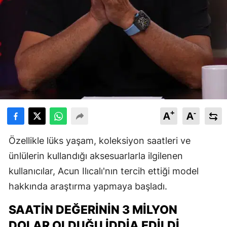
+
-
A
A
Özellikle lüks yaşam, koleksiyon saatleri ve
ünlülerin kullandığı aksesuarlarla ilgilenen
kullanıcılar, Acun Ilıcalı'nın tercih ettiği model
hakkında araştırma yapmaya başladı.
SAATIN DEĞERININ 3 MILYON
DOLAR OLDUĞU İDDIA EDILDI