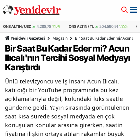
 ALTIN / USD
4.288,78
1,15%
ONS ALTIN / TL
204.590,91
1,35%
ÇEYREK
Magazin
Bir Saat Bu Kadar Eder mi? Acun Ilıcal
Yenidevir Gazetesi
Bir Saat Bu Kadar Eder mi? Acun
Ilıcalı'nın Tercihi Sosyal Medyayı
Karıştırdı
Ünlü televizyoncu ve iş insanı Acun Ilıcalı,
katıldığı bir YouTube programında bu kez
açıklamalarıyla değil, kolundaki lüks saatle
gündeme geldi. Yayın sırasında görüntülenen
saat kısa sürede sosyal medyada en çok
konuşulan konular arasına girerken, saatin
fiyatına ilişkin ortaya atılan rakamlar büyük