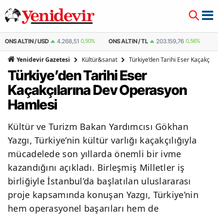
ONS ALTIN / TL
203.159,76
0,56%
ÇEYREK ALTIN
10.680,16
0,56%
Kültür&sanat
Türkiye’den Tarihi Eser Kaçakçı
Yenidevir Gazetesi
Türkiye’den Tarihi Eser
Kaçakçılarına Dev Operasyon
Hamlesi
Kültür ve Turizm Bakan Yardımcısı Gökhan
Yazgı, Türkiye’nin kültür varlığı kaçakçılığıyla
mücadelede son yıllarda önemli bir ivme
kazandığını açıkladı. Birleşmiş Milletler iş
birliğiyle İstanbul’da başlatılan uluslararası
proje kapsamında konuşan Yazgı, Türkiye’nin
hem operasyonel başarıları hem de