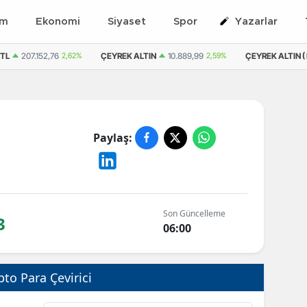
em
Ekonomi
Siyaset
Spor
Yazarlar
 TL
207.152,76
2,62%
ÇEYREK ALTIN
10.889,99
2,59%
ÇEYREK ALTIN ( 
Paylaş:
Son Güncelleme
3
06:00
pto Para Çevirici