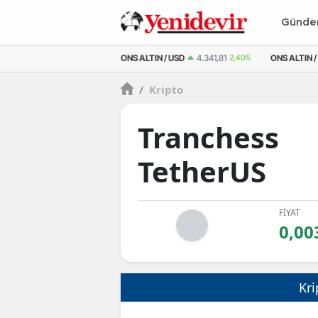
Günd
M ALTIN
6.660,55
2,59%
ONS ALTIN / USD
4.341,81
2,40%
ONS ALTIN /
/
Kripto
Tranchess
TetherUS
FİYAT
0,00
Kri