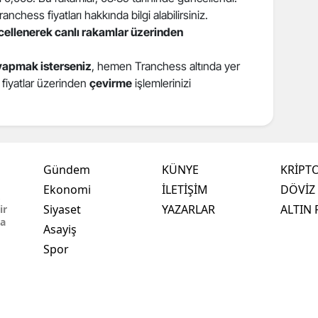
chess fiyatları hakkında bilgi alabilirsiniz.
ncellenerek canlı rakamlar üzerinden
yapmak isterseniz
, hemen Tranchess altında yer
i fiyatlar üzerinden
çevirme
işlemlerinizi
Gündem
KÜNYE
KRİPT
Ekonomi
İLETİŞİM
DÖVİZ 
,
Siyaset
YAZARLAR
ALTIN 
ir
ma
Asayiş
Spor