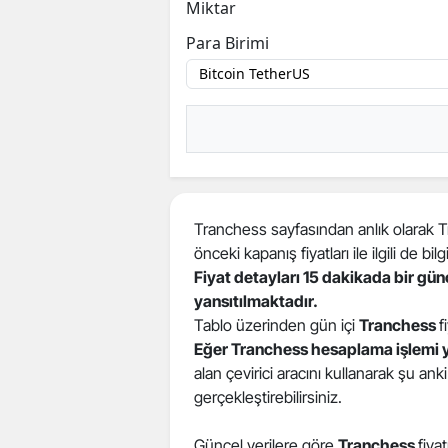
Miktar
Para Birimi
Tranchess sayfasından anlık olarak Tra
önceki kapanış fiyatları ile ilgili de bilgi
Fiyat detayları 15 dakikada bir gü
yansıtılmaktadır.
Tablo üzerinden gün içi
Tranchess
f
Eğer Tranchess hesaplama işlemi 
alan çevirici aracını kullanarak şu ank
gerçekleştirebilirsiniz.
Güncel verilere göre
Tranchess
fiya