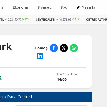
em
Ekonomi
Siyaset
Spor
Yazarlar
 TL
203.140,77
0,55%
ÇEYREK ALTIN
10.678,96
0,54%
ÇEYREK ALTIN (
ürk
Paylaş:
Son Güncelleme
3
14:09
pto Para Çevirici