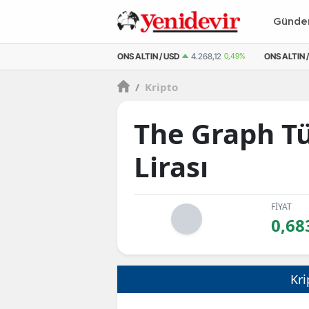
Günd
M ALTIN
6.531,47
0,54%
ONS ALTIN / USD
4.268,12
0,49%
ONS ALTIN /
/
Kripto
The Graph T
Lirası
FİYAT
0,68
Kri