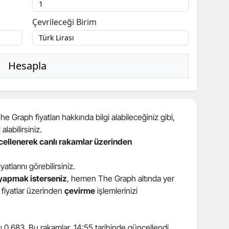
Çevrileceği Birim
Hesapla
 Graph fiyatları hakkında bilgi alabileceğiniz gibi,
 alabilirsiniz.
ncellenerek canlı rakamlar üzerinden
iyatlarını görebilirsiniz.
yapmak isterseniz
, hemen The Graph altında yer
i fiyatlar üzerinden
çevirme
işlemlerinizi
tı 0,683. Bu rakamlar, 14:55 tarihinde güncellendi.