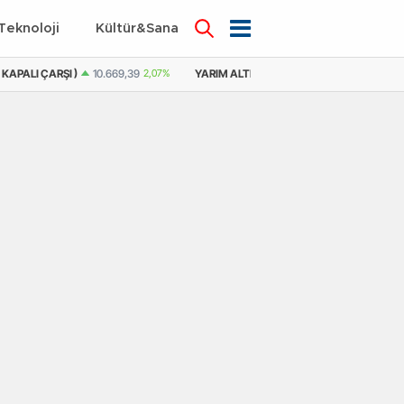
Teknoloji
Kültür&Sanat
 KAPALI ÇARŞI )
10.669,39
2,07%
YARIM ALTIN
21.357,91
0,54%
YARIM