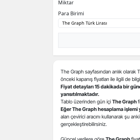
Miktar
Para Birimi
The Graph sayfasından anlık olarak The
önceki kapanış fiyatları ile ilgili de bilgi
Fiyat detayları 15 dakikada bir gü
yansıtılmaktadır.
Tablo üzerinden gün içi
The Graph
f
Eğer The Graph hesaplama işlemi 
alan çevirici aracını kullanarak şu ank
gerçekleştirebilirsiniz.
Güncel verilere göre
The Graph
fiya