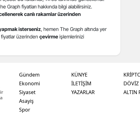
 Graph fiyatları hakkında bilgi alabilirsiniz.
ncellenerek canlı rakamlar üzerinden
yapmak isterseniz
, hemen The Graph altında yer
i fiyatlar üzerinden
çevirme
işlemlerinizi
Gündem
KÜNYE
KRİPT
Ekonomi
İLETİŞİM
DÖVİZ 
,
Siyaset
YAZARLAR
ALTIN 
ir
ma
Asayiş
Spor