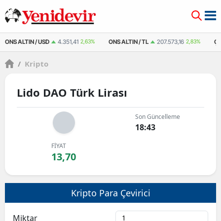
ONS ALTIN / USD
4.351,41
2,63%
ONS ALTIN / TL
207.573,16
2,83%
ÇE
/
Kripto
Lido DAO Türk Lirası
Son Güncelleme
18:43
FİYAT
13,70
Kripto Para Çevirici
Miktar