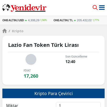
ONS ALTIN / USD
4.306,29
1,56%
ONS ALTIN / TL
205.432,02
1,77%
/
Kripto
Lazio Fan Token Türk Lirası
Son Güncelleme
12:40
FİYAT
17,260
Kripto Para Çevirici
Miktar