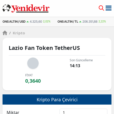
ONS ALTIN / USD
4.325,60
2,02%
ONS ALTIN / TL
206.351,88
2,22%
/
Kripto
Lazio Fan Token TetherUS
Son Güncelleme
14:13
FİYAT
0,3640
Kripto Para Çevirici
Miktar