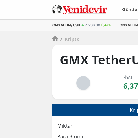
Günd
M ALTIN
6.528,35
0,50%
ONS ALTIN / USD
4.266,30
0,44%
ONS ALTIN 
/
Kripto
GMX Tether
FİYAT
6,3
Kri
Miktar
Para Birimi