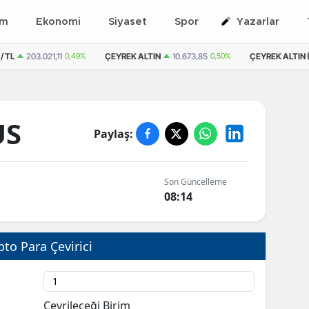
em
Ekonomi
Siyaset
Spor
Yazarlar
/ TL
203.021,11
0,49%
ÇEYREK ALTIN
10.673,85
0,50%
ÇEYREK ALTIN (
US
Paylaş:
Son Güncelleme
7
08:14
pto Para Çevirici
Çevrileceği Birim