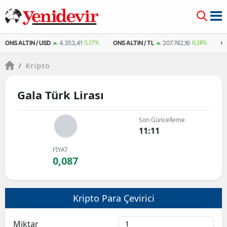
ONS ALTIN / USD
4.353,41
0,27%
ONS ALTIN / TL
207.742,16
0,28%
Ç
/
Kripto
Gala Türk Lirası
Son Güncelleme
11:11
FİYAT
0,087
Kripto Para Çevirici
Miktar