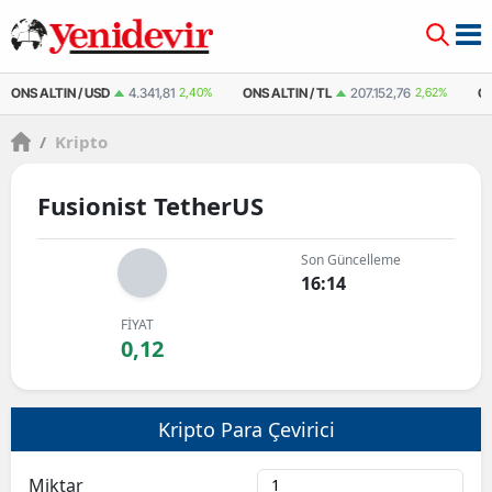
ONS ALTIN / USD
4.341,81
2,40%
ONS ALTIN / TL
207.152,76
2,62%
Ç
/
Kripto
Fusionist TetherUS
Son Güncelleme
16:14
FİYAT
0,12
Kripto Para Çevirici
Miktar