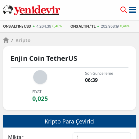
ONS ALTIN / USD
4.264,39
0,40%
ONS ALTIN / TL
202.958,19
0,46%
/
Kripto
Enjin Coin TetherUS
Son Güncelleme
06:39
FİYAT
0,025
Kripto Para Çevirici
Miktar