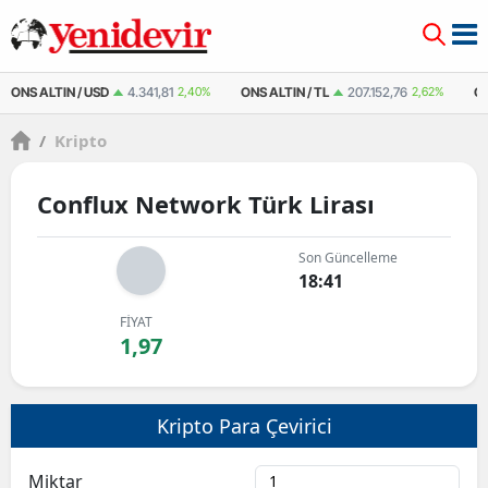
ONS ALTIN / USD
4.341,81
2,40%
ONS ALTIN / TL
207.152,76
2,62%
Ç
/
Kripto
Conflux Network Türk Lirası
Son Güncelleme
18:41
FİYAT
1,97
Kripto Para Çevirici
Miktar