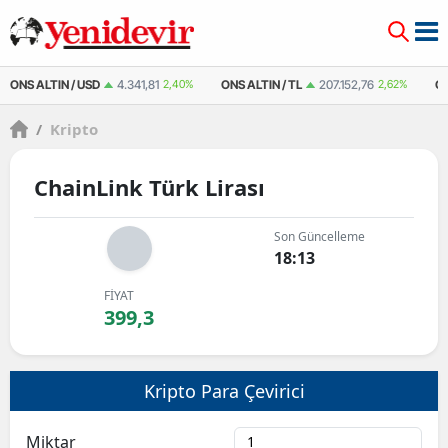
ONS ALTIN / USD
4.341,81
2,40%
ONS ALTIN / TL
207.152,76
2,62%
Ç
/
Kripto
ChainLink Türk Lirası
Son Güncelleme
18:13
FİYAT
399,3
Kripto Para Çevirici
Miktar