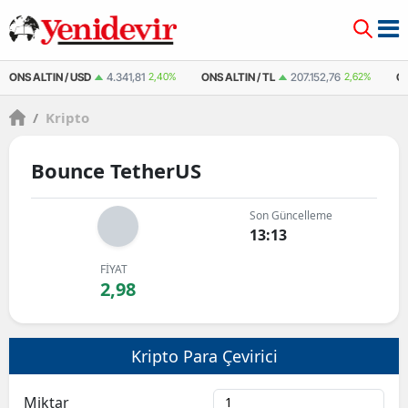
ONS ALTIN / USD
4.341,81
2,40%
ONS ALTIN / TL
207.152,76
2,62%
Ç
/
Kripto
Bounce TetherUS
Son Güncelleme
13:13
FİYAT
2,98
Kripto Para Çevirici
Miktar